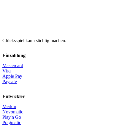
Glücksspiel kann süchtig machen.
Einzahlung
Mastercard
Visa
Apple Pay
Paysafe
Entwickler
Merkur
Novomatic
Play'n Go
Pragmatic