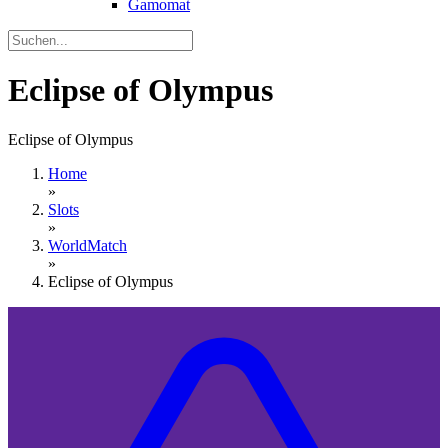
Gamomat
Eclipse of Olympus
Eclipse of Olympus
Home
»
Slots
»
WorldMatch
»
Eclipse of Olympus