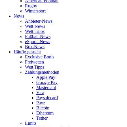
American Football
Rugby
Wintersport
News
Anbieter-News
Wett-News
Wett-Tipps
Fußball-News
eSports-News
Box-News
Häufig gesucht
Exclusive Bonis
Freiwetten
Wett Tipps
Zahlungsmethoden
Apple Pay
Google Pay
Mastercard
Visa
Paysafecard
Payz
Bitcoin
Ethereum
Tether
Limits