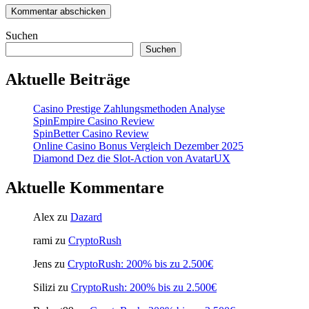
Suchen
Suchen
Aktuelle Beiträge
Casino Prestige Zahlungsmethoden Analyse
SpinEmpire Casino Review
SpinBetter Casino Review
Online Casino Bonus Vergleich Dezember 2025
Diamond Dez die Slot-Action von AvatarUX
Aktuelle Kommentare
Alex
zu
Dazard
rami
zu
CryptoRush
Jens
zu
CryptoRush: 200% bis zu 2.500€
Silizi
zu
CryptoRush: 200% bis zu 2.500€