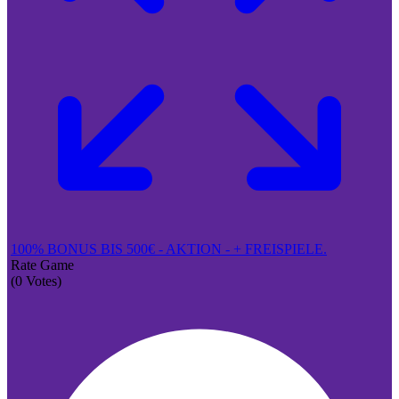
100% BONUS BIS 500€ - AKTION - + FREISPIELE.
Rate Game
(
0
Votes)