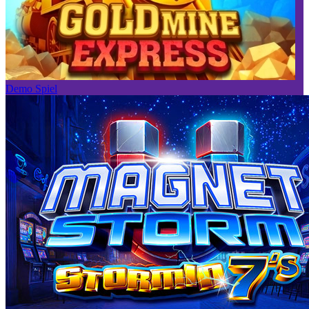
Demo Spiel