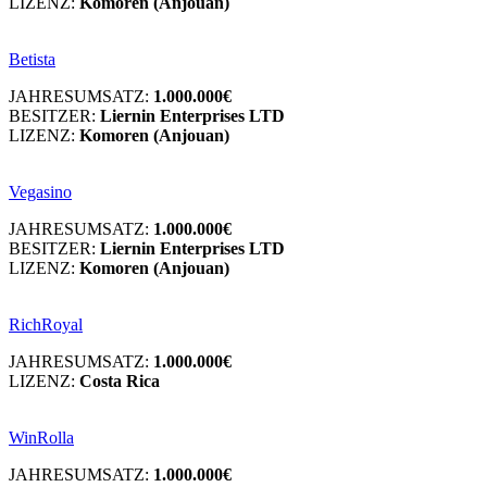
LIZENZ:
Komoren (Anjouan)
Betista
JAHRESUMSATZ:
1.000.000€
BESITZER:
Liernin Enterprises LTD
LIZENZ:
Komoren (Anjouan)
Vegasino
JAHRESUMSATZ:
1.000.000€
BESITZER:
Liernin Enterprises LTD
LIZENZ:
Komoren (Anjouan)
RichRoyal
JAHRESUMSATZ:
1.000.000€
LIZENZ:
Costa Rica
WinRolla
JAHRESUMSATZ:
1.000.000€