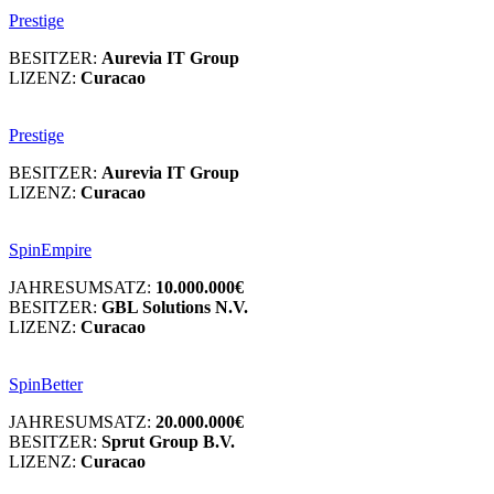
Prestige
BESITZER:
Aurevia IT Group
LIZENZ:
Curacao
Prestige
BESITZER:
Aurevia IT Group
LIZENZ:
Curacao
SpinEmpire
JAHRESUMSATZ:
10.000.000€
BESITZER:
GBL Solutions N.V.
LIZENZ:
Curacao
SpinBetter
JAHRESUMSATZ:
20.000.000€
BESITZER:
Sprut Group B.V.
LIZENZ:
Curacao