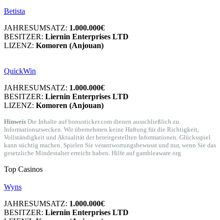
Betista
JAHRESUMSATZ:
1.000.000€
BESITZER:
Liernin Enterprises LTD
LIZENZ:
Komoren (Anjouan)
QuickWin
JAHRESUMSATZ:
1.000.000€
BESITZER:
Liernin Enterprises LTD
LIZENZ:
Komoren (Anjouan)
Hinweis
Die Inhalte auf bonusticker.com dienen ausschließlich zu
Informationszwecken. Wir übernehmen keine Haftung für die Richtigkeit,
Vollständigkeit und Aktualität der bereitgestellten Informationen. Glücksspiel
kann süchtig machen. Spielen Sie verantwortungsbewusst und nur, wenn Sie das
gesetzliche Mindestalter erreicht haben. Hilfe auf gambleaware.org
Top Casinos
Wyns
JAHRESUMSATZ:
1.000.000€
BESITZER:
Liernin Enterprises LTD