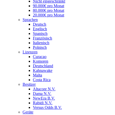
Nicht eingeschränkt
90.000€ pro Monat
80.000€ pro Monat
20.000€ pro Monat
Sprachen
Deutsch
Englisch
Spanisch
Französisch
Italienisch
Polnisch
Lizenzen
Curacao
Komoren
Deutschland
Kahnawake
Malta
Costa Rica
Besitzer
Altacore N.V.
Dama N.V.
NewEra B.V.
Rabidi N.V.
Versus Odds B.V.
Geräte