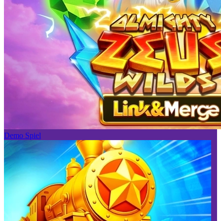
Demo Spiel