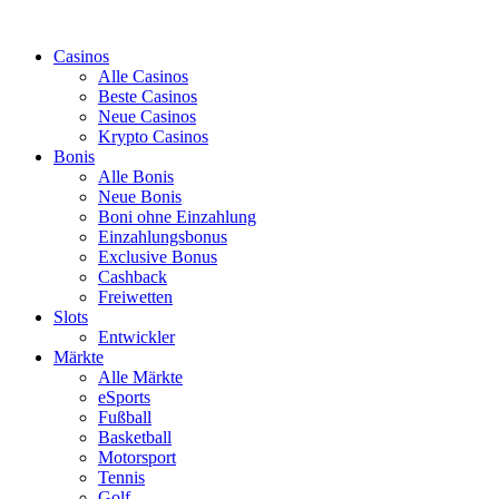
Casinos
Alle Casinos
Beste Casinos
Neue Casinos
Krypto Casinos
Bonis
Alle Bonis
Neue Bonis
Boni ohne Einzahlung
Einzahlungsbonus
Exclusive Bonus
Cashback
Freiwetten
Slots
Entwickler
Märkte
Alle Märkte
eSports
Fußball
Basketball
Motorsport
Tennis
Golf