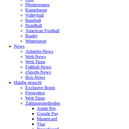
Pferderennen
Kampfsport
Volleyball
Baseball
Handball
American Football
Rugby
Wintersport
News
Anbieter-News
Wett-News
Wett-Tipps
Fußball-News
eSports-News
Box-News
Häufig gesucht
Exclusive Bonis
Freiwetten
Wett Tipps
Zahlungsmethoden
Apple Pay
Google Pay
Mastercard
Visa