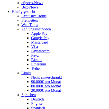
eSports-News
Box-News
Häufig gesucht
Exclusive Bonis
Freiwetten
Wett Tipps
Zahlungsmethoden
Apple Pay
Google Pay
Mastercard
Visa
Paysafecard
Payz
Bitcoin
Ethereum
Tether
Limits
Nicht eingeschränkt
90.000€ pro Monat
80.000€ pro Monat
20.000€ pro Monat
Sprachen
Deutsch
Englisch
Spanisch