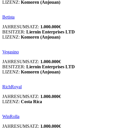
LIZENZ:
Komoren (Anjouan)
Betista
JAHRESUMSATZ:
1.000.000€
BESITZER:
Liernin Enterprises LTD
LIZENZ:
Komoren (Anjouan)
Vegasino
JAHRESUMSATZ:
1.000.000€
BESITZER:
Liernin Enterprises LTD
LIZENZ:
Komoren (Anjouan)
RichRoyal
JAHRESUMSATZ:
1.000.000€
LIZENZ:
Costa Rica
WinRolla
JAHRESUMSATZ:
1.000.000€