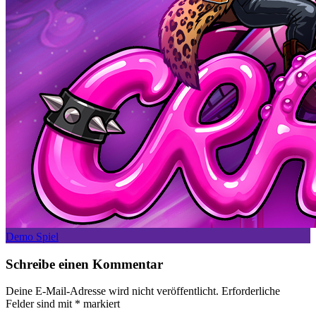
Demo Spiel
Schreibe einen Kommentar
Deine E-Mail-Adresse wird nicht veröffentlicht.
Erforderliche
Felder sind mit
*
markiert