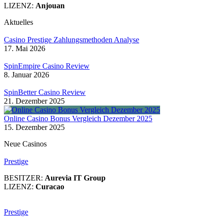
LIZENZ:
Anjouan
Aktuelles
Casino Prestige Zahlungsmethoden Analyse
17. Mai 2026
SpinEmpire Casino Review
8. Januar 2026
SpinBetter Casino Review
21. Dezember 2025
Online Casino Bonus Vergleich Dezember 2025
15. Dezember 2025
Neue Casinos
Prestige
BESITZER:
Aurevia IT Group
LIZENZ:
Curacao
Prestige