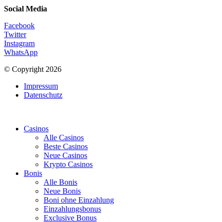
Social Media
Facebook
Twitter
Instagram
WhatsApp
© Copyright 2026
Impressum
Datenschutz
Casinos
Alle Casinos
Beste Casinos
Neue Casinos
Krypto Casinos
Bonis
Alle Bonis
Neue Bonis
Boni ohne Einzahlung
Einzahlungsbonus
Exclusive Bonus