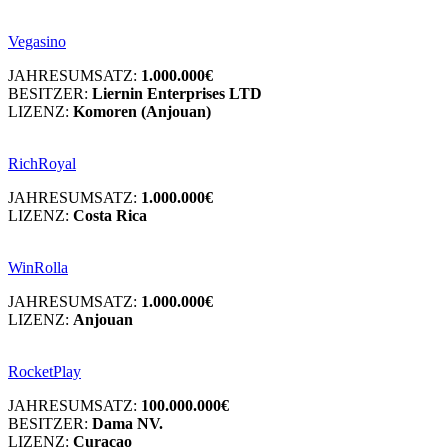
Vegasino
JAHRESUMSATZ:
1.000.000€
BESITZER:
Liernin Enterprises LTD
LIZENZ:
Komoren (Anjouan)
RichRoyal
JAHRESUMSATZ:
1.000.000€
LIZENZ:
Costa Rica
WinRolla
JAHRESUMSATZ:
1.000.000€
LIZENZ:
Anjouan
RocketPlay
JAHRESUMSATZ:
100.000.000€
BESITZER:
Dama NV.
LIZENZ:
Curacao