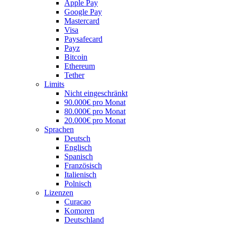
Apple Pay
Google Pay
Mastercard
Visa
Paysafecard
Payz
Bitcoin
Ethereum
Tether
Limits
Nicht eingeschränkt
90.000€ pro Monat
80.000€ pro Monat
20.000€ pro Monat
Sprachen
Deutsch
Englisch
Spanisch
Französisch
Italienisch
Polnisch
Lizenzen
Curacao
Komoren
Deutschland