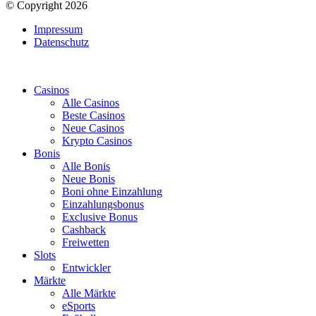
© Copyright 2026
Impressum
Datenschutz
Casinos
Alle Casinos
Beste Casinos
Neue Casinos
Krypto Casinos
Bonis
Alle Bonis
Neue Bonis
Boni ohne Einzahlung
Einzahlungsbonus
Exclusive Bonus
Cashback
Freiwetten
Slots
Entwickler
Märkte
Alle Märkte
eSports