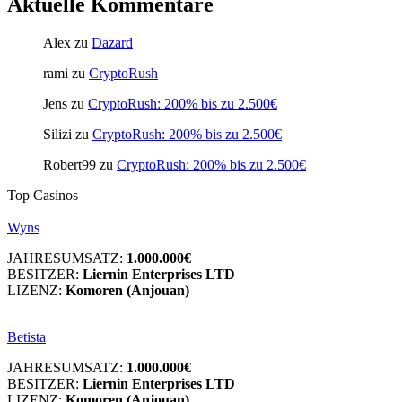
Aktuelle Kommentare
Alex
zu
Dazard
rami
zu
CryptoRush
Jens
zu
CryptoRush: 200% bis zu 2.500€
Silizi
zu
CryptoRush: 200% bis zu 2.500€
Robert99
zu
CryptoRush: 200% bis zu 2.500€
Top Casinos
Wyns
JAHRESUMSATZ:
1.000.000€
BESITZER:
Liernin Enterprises LTD
LIZENZ:
Komoren (Anjouan)
Betista
JAHRESUMSATZ:
1.000.000€
BESITZER:
Liernin Enterprises LTD
LIZENZ:
Komoren (Anjouan)