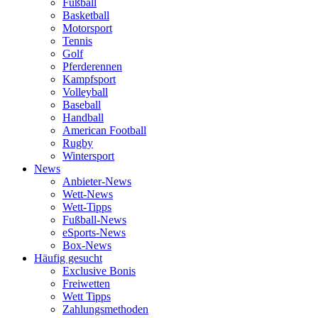
Fußball
Basketball
Motorsport
Tennis
Golf
Pferderennen
Kampfsport
Volleyball
Baseball
Handball
American Football
Rugby
Wintersport
News
Anbieter-News
Wett-News
Wett-Tipps
Fußball-News
eSports-News
Box-News
Häufig gesucht
Exclusive Bonis
Freiwetten
Wett Tipps
Zahlungsmethoden