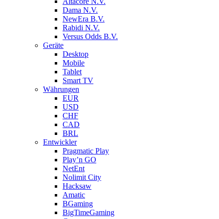
Altacore N.V.
Dama N.V.
NewEra B.V.
Rabidi N.V.
Versus Odds B.V.
Geräte
Desktop
Mobile
Tablet
Smart TV
Währungen
EUR
USD
CHF
CAD
BRL
Entwickler
Pragmatic Play
Play’n GO
NetEnt
Nolimit City
Hacksaw
Amatic
BGaming
BigTimeGaming