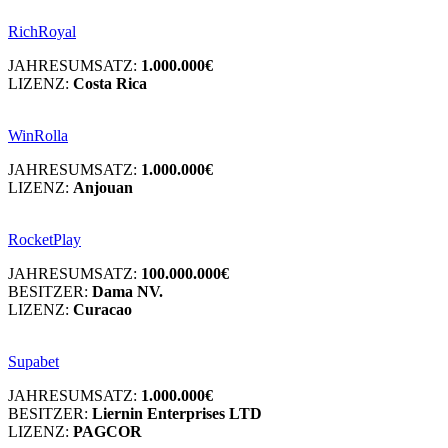
RichRoyal
JAHRESUMSATZ:
1.000.000€
LIZENZ:
Costa Rica
WinRolla
JAHRESUMSATZ:
1.000.000€
LIZENZ:
Anjouan
RocketPlay
JAHRESUMSATZ:
100.000.000€
BESITZER:
Dama NV.
LIZENZ:
Curacao
Supabet
JAHRESUMSATZ:
1.000.000€
BESITZER:
Liernin Enterprises LTD
LIZENZ:
PAGCOR