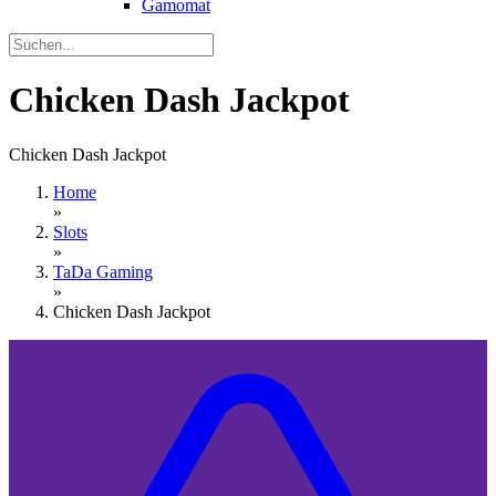
Gamomat
Chicken Dash Jackpot
Chicken Dash Jackpot
Home
»
Slots
»
TaDa Gaming
»
Chicken Dash Jackpot