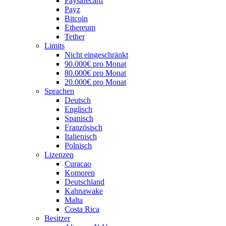
Paysafecard
Payz
Bitcoin
Ethereum
Tether
Limits
Nicht eingeschränkt
90.000€ pro Monat
80.000€ pro Monat
20.000€ pro Monat
Sprachen
Deutsch
Englisch
Spanisch
Französisch
Italienisch
Polnisch
Lizenzen
Curacao
Komoren
Deutschland
Kahnawake
Malta
Costa Rica
Besitzer