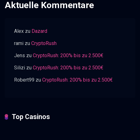
Aktuelle Kommentare
Alex
zu
Dazard
rami
zu
CryptoRush
Jens
zu
CryptoRush: 200% bis zu 2.500€
Silizi
zu
CryptoRush: 200% bis zu 2.500€
Robert99
zu
CryptoRush: 200% bis zu 2.500€
Top Casinos