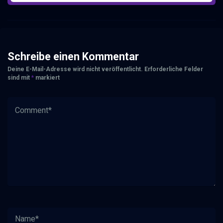
Schreibe einen Kommentar
Deine E-Mail-Adresse wird nicht veröffentlicht.
Erforderliche Felder
sind mit
*
markiert