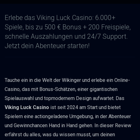
Erlebe das Viking Luck Casino: 6.000+
Spiele, bis zu 500 € Bonus + 200 Freispiele,
schnelle Auszahlungen und 24/7 Support.
Jetzt dein Abenteuer starten!
Tauche ein in die Welt der Wikinger und erlebe ein Online-
Casino, das mit Bonus-Schätzen, einer gigantischen
Spielauswahl und topmodernem Design aufwartet. Das
Viking Luck Casino
ist seit 2024 am Start und bietet
Spielern eine actiongeladene Umgebung, in der Abenteuer
und Gewinnchancen Hand in Hand gehen. In dieser Review
erfährst du alles, was du wissen musst, um deinen