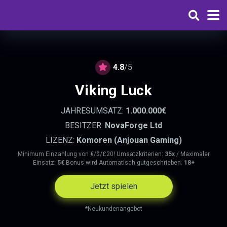
4.8
/5
Viking Luck
JAHRESUMSATZ:
1.000.000€
BESITZER:
NovaForge Ltd
LIZENZ:
Komoren (Anjouan Gaming)
Minimum Einzahlung von €/$/£20! Umsatzkriterien:
35x
/ Maximaler
Einsatz:
5€
Bonus wird Automatisch gutgeschrieben.
18+
Jetzt spielen
*Neukundenangebot