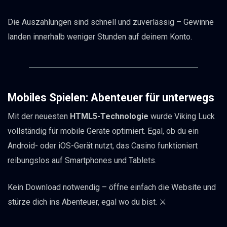
Die Auszahlungen sind schnell und zuverlässig – Gewinne
landen innerhalb weniger Stunden auf deinem Konto.
Mobiles Spielen: Abenteuer für unterwegs
Mit der neuesten
HTML5-Technologie
wurde Viking Luck
vollständig für mobile Geräte optimiert. Egal, ob du ein
Android- oder iOS-Gerät nutzt, das Casino funktioniert
reibungslos auf Smartphones und Tablets.
Kein Download notwendig – öffne einfach die Website und
stürze dich ins Abenteuer, egal wo du bist. ⚔️