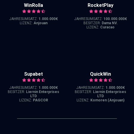
WinRolla
RocketPlay
JAHRESUMSATZ:
1.000.000€
JAHRESUMSATZ:
100.000.000€
LIZENZ:
Anjouan
BESITZER:
Dama NV.
LIZENZ:
Curacao
Supabet
QuickWin
JAHRESUMSATZ:
1.000.000€
JAHRESUMSATZ:
1.000.000€
BESITZER:
Liernin Enterprises
BESITZER:
Liernin Enterprises
LTD
LTD
LIZENZ:
PAGCOR
LIZENZ:
Komoren (Anjouan)