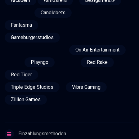
Arcadem
Atmosfera
bestgames.tv
Candlebets
Fantasma
Gameburgerstudios
On Air Entertainment
Playngo
Red Rake
Red Tiger
Triple Edge Studios
Vibra Gaming
Zillion Games
Einzahlungsmethoden