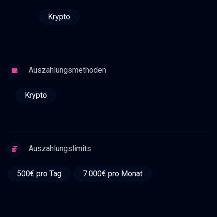
Krypto
Auszahlungsmethoden
Krypto
Auszahlungslimits
500€ pro Tag
7.000€ pro Monat