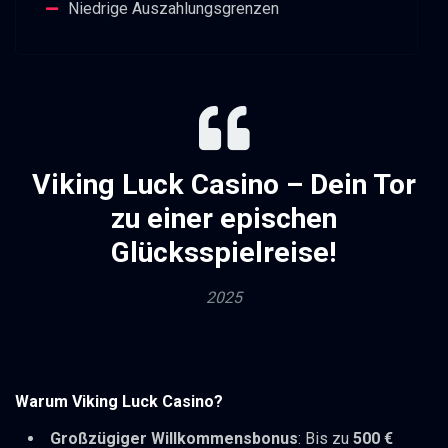
Niedrige Auszahlungsgrenzen
Viking Luck Casino – Dein Tor
zu einer epischen
Glücksspielreise!
2025
Warum Viking Luck Casino?
Großzügiger Willkommensbonus
: Bis zu
500 €