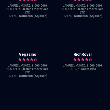
JAHRESUMSATZ:
1.000.000€
JAHRESUMSATZ:
1.000.000€
BESITZER:
Liernin Enterprises
BESITZER:
Liernin Enterprises
LTD
LTD
LIZENZ:
Komoren (Anjouan)
LIZENZ:
Komoren (Anjouan)
Vegasino
RichRoyal
JAHRESUMSATZ:
1.000.000€
JAHRESUMSATZ:
1.000.000€
BESITZER:
Liernin Enterprises
LIZENZ:
Costa Rica
LTD
LIZENZ:
Komoren (Anjouan)