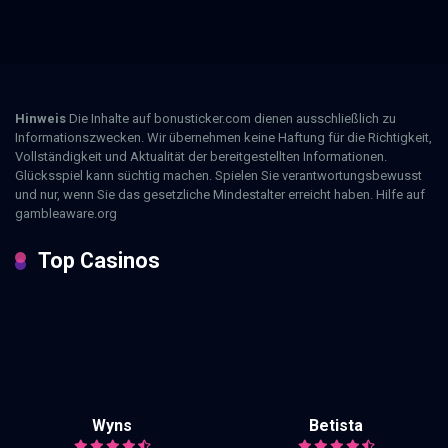
Hinweis
Die Inhalte auf bonusticker.com dienen ausschließlich zu
Informationszwecken. Wir übernehmen keine Haftung für die Richtigkeit,
Vollständigkeit und Aktualität der bereitgestellten Informationen.
Glücksspiel kann süchtig machen. Spielen Sie verantwortungsbewusst
und nur, wenn Sie das gesetzliche Mindestalter erreicht haben. Hilfe auf
gambleaware.org
Top Casinos
Wyns
Betista