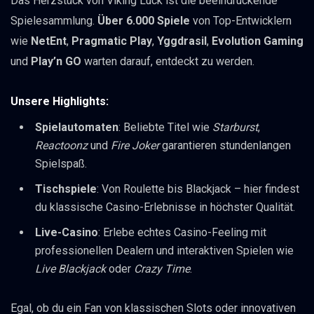
Das Herzstück von Viking Luck ist die beeindruckende
Spielesammlung.
Über 6.000 Spiele
von Top-Entwicklern
wie
NetEnt
,
Pragmatic Play
,
Yggdrasil
,
Evolution Gaming
und
Play’n GO
warten darauf, entdeckt zu werden.
Unsere Highlights
:
Spielautomaten
: Beliebte Titel wie
Starburst
,
Reactoonz
und
Fire Joker
garantieren stundenlangen
Spielspaß.
Tischspiele
: Von Roulette bis Blackjack – hier findest
du klassische Casino-Erlebnisse in höchster Qualität.
Live-Casino
: Erlebe echtes Casino-Feeling mit
professionellen Dealern und interaktiven Spielen wie
Live Blackjack
oder
Crazy Time
.
Egal, ob du ein Fan von klassischen Slots oder innovativen