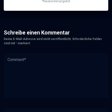
*Neukundenangebot
Schreibe einen Kommentar
Deine E-Mail-Adresse wird nicht veröffentlicht.
Erforderliche Felder
sind mit
*
markiert